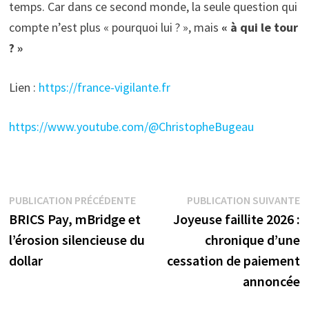
temps. Car dans ce second monde, la seule question qui
compte n’est plus « pourquoi lui ? », mais
« à qui le tour
? »
Lien :
https://france-vigilante.fr
https://www.youtube.com/@ChristopheBugeau
Navigation
Publication
P
PUBLICATION PRÉCÉDENTE
PUBLICATION SUIVANTE
précédente :
s
BRICS Pay, mBridge et
Joyeuse faillite 2026 :
de
l’érosion silencieuse du
chronique d’une
l’article
dollar
cessation de paiement
annoncée