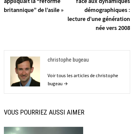
appliquait la “réforme
face aux dynamiques
l’article
britannique” de l’asile »
démographiques :
lecture d’une génération
née vers 2008
christophe bugeau
Voir tous les articles de christophe
bugeau →
VOUS POURRIEZ AUSSI AIMER