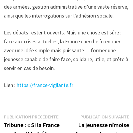
des armées, gestion administrative d’une vaste réserve,
ainsi que les interrogations sur l’adhésion sociale.
Les débats restent ouverts. Mais une chose est sûre :
face aux crises actuelles, la France cherche à renouer
avec une idée simple mais puissante — former une
jeunesse capable de faire face, solidaire, utile, et prête à
servir en cas de besoin.
Lien :
https://france-vigilante.fr
Navigation
Publication
P
PUBLICATION PRÉCÉDENTE
PUBLICATION SUIVANTE
précédente :
s
Tribune : « Si la France
La jeunesse nîmoise
de