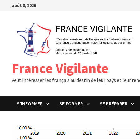
Passer
août 8, 2026
au
contenu
France Vigilante
veut intéresser les français au destin de leur pays et leur r
S’INFORMER
SE FORMER
SE PRÉPARER