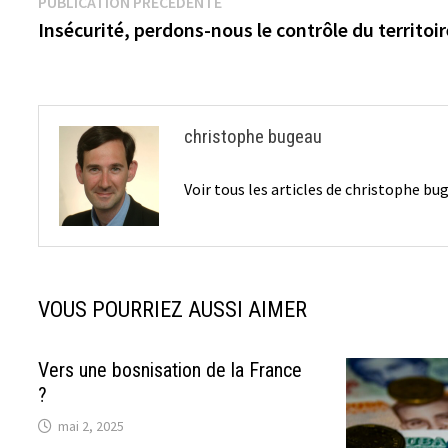
Navigation
Publication
PUBLICATION PRÉCÉDENTE
précédente :
Insécurité, perdons-nous le contrôle du territoir
de
l’article
christophe bugeau
Voir tous les articles de christophe b
VOUS POURRIEZ AUSSI AIMER
Vers une bosnisation de la France
?
mai 2, 2025